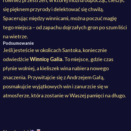
również przestrzeń, w której można odpocząć, cieszyć
się pięknem przyrody i delektować się chwilą.
Spacerując między winnicami, można poczuć magię
tego miejsca – od zapachu dojrzałych gron po szum liści
na wietrze.
Podsumowanie
Jeśli jesteście w okolicach Santoka, koniecznie
odwiedźcie
Winnicę Galia.
To miejsce, gdzie czas
płynie wolniej, a kieliszek wina nabiera nowego
znaczenia. Przywitajcie się z Andrzejem Gałą,
posmakujcie wyjątkowych win i zanurzcie się w
atmosferze, która zostanie w Waszej pamięci na długo.