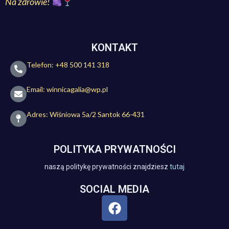
Na zdrowie!
KONTAKT
Telefon: +48 500 141 318
Email: winnicagalia@wp.pl
Adres: Wiśniowa 5a/2 Santok 66-431
POLITYKA PRYWATNOŚCI
naszą politykę prywatności znajdziesz
tutaj
SOCIAL MEDIA
F
a
c