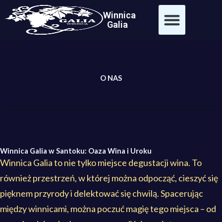
Przejdź
treści
Winnica
do
Galia
treści
O NAS
Winnica Galia w Santoku: Oaza Wina i Uroku
Winnica Galia to nie tylko miejsce degustacji wina. To
również przestrzeń, w której można odpocząć, cieszyć się
pięknem przyrody i delektować się chwilą. Spacerując
między winnicami, można poczuć magię tego miejsca – od