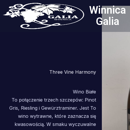
do
Przejdź
Winnica
treści
do
Galia
treści
Three Vine Harmony
Wino Białe
To połączenie trzech szczepów: Pinot
Gris, Riesling i Gewürztraminer. Jest To
wino wytrawne, które zaznacza się
kwasowością. W smaku wyczuwalne